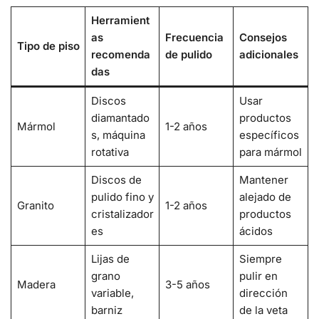
Herramient
as
Frecuencia
Consejos
Tipo de piso
recomenda
de pulido
adicionales
das
Discos
Usar
diamantado
productos
Mármol
1-2 años
s, máquina
específicos
rotativa
para mármol
Discos de
Mantener
pulido fino y
alejado de
Granito
1-2 años
cristalizador
productos
es
ácidos
Lijas de
Siempre
grano
pulir en
Madera
3-5 años
variable,
dirección
barniz
de la veta