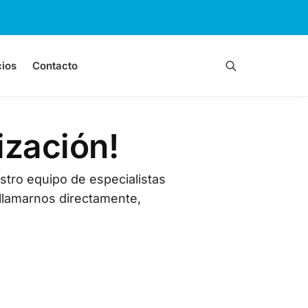
cios
Contacto
Buscar
ización!
stro equipo de especialistas
o llamarnos directamente,