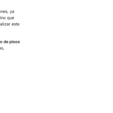
ones, ya
sino que
alizar este
o de pisos
as,