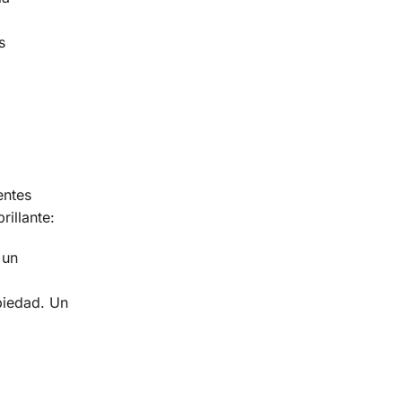
s
entes
illante:
 un
piedad. Un