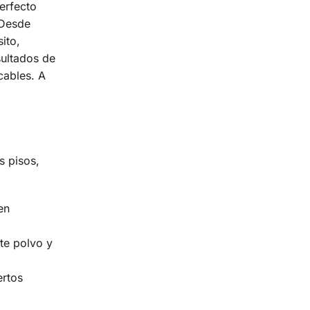
erfecto
 Desde
ito,
sultados de
cables. A
s pisos,
en
te polvo y
ertos