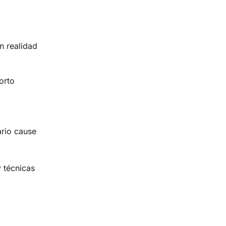
n realidad
orto
ario cause
y técnicas
.