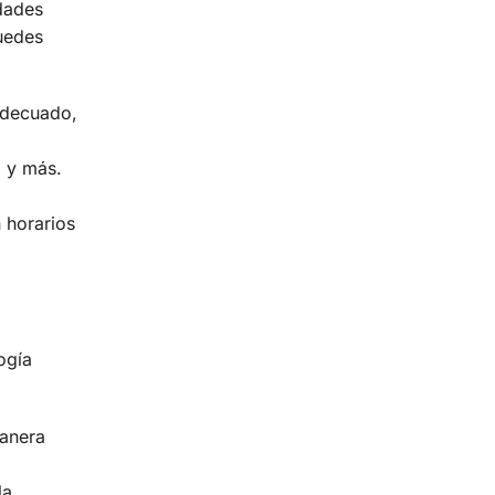
idades
puedes
adecuado,
o y más.
 horarios
ogía
manera
la