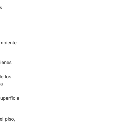
s
ambiente
uienes
de los
ja
uperficie
el piso,