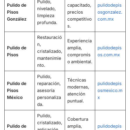
Pulido,
Pulido de
capacitado,
pulidodepis
nivelado,
Pisos
precios
osgonzalez.
limpieza
González
competitivo
com.mx
profunda.
s.
Restauració
Experiencia
n,
Pulido de
amplia,
pulidodepis
cristalizado,
Pisos
compromis
os.com.mx
mantenimie
o ambiental.
nto.
Pulido,
Técnicas
Pulido de
reparación,
pulidodepis
modernas,
Pisos
asesoría
osmexico.m
atención
México
personaliza
x
puntual.
da.
Pulido,
Cobertura
cristalizado,
Pulido de
amplia,
pulidodepis
aplicación