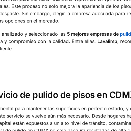
les. Este proceso no solo mejora la apariencia de los piso
 desgaste. Sin embargo, elegir la empresa adecuada para re
as opciones en el mercado.
s analizado y seleccionado las
5 mejores empresas de
puli
ia y compromiso con la calidad. Entre ellas,
Lavalimp
, rec
liente.
rvicio de pulido de pisos en CD
ental para mantener las superficies en perfecto estado, y
ste servicio se vuelve aún más necesario. Desde hogares h
capital están expuestos a un alto nivel de tránsito, contamin
nal de pulido en CDMX no solo asegura resultados de alta c