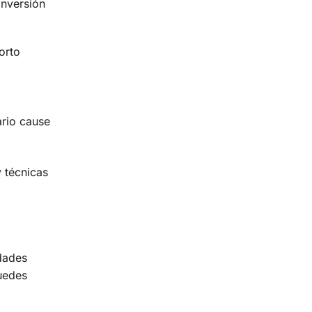
inversión
orto
ario cause
y técnicas
.
idades
puedes