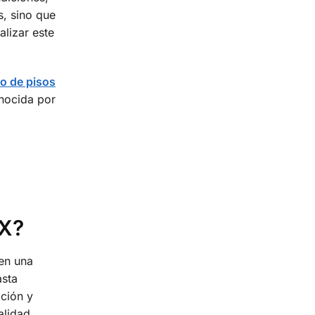
s, sino que
alizar este
do de pisos
onocida por
MX?
 en una
asta
ación y
alidad,