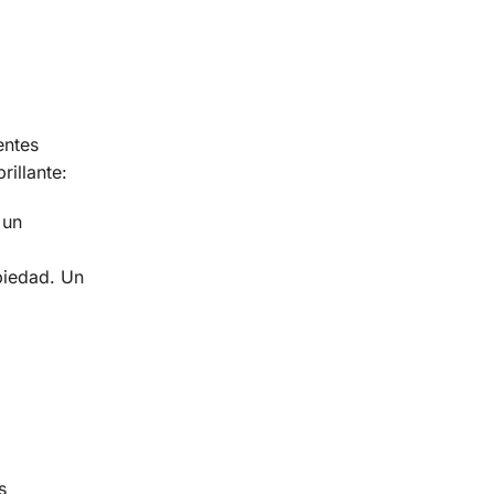
entes
illante:
 un
piedad. Un
s