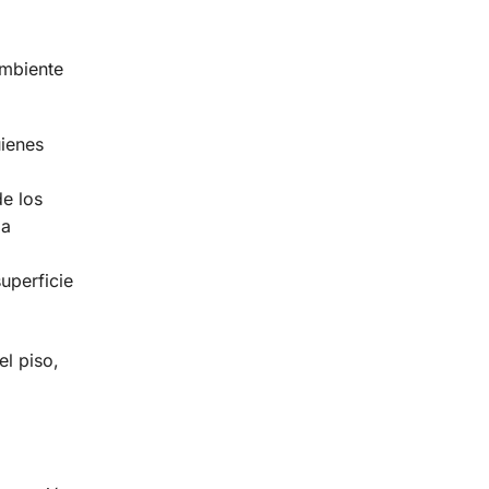
ambiente
uienes
de los
ja
uperficie
el piso,