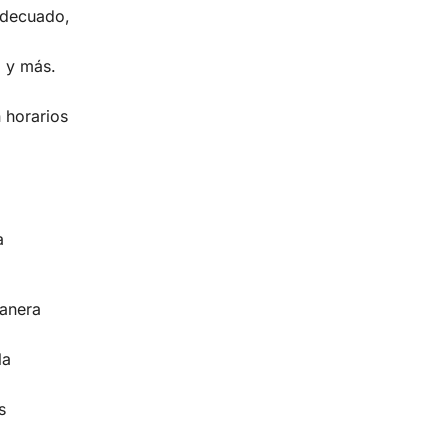
adecuado,
o y más.
 horarios
a
manera
la
s