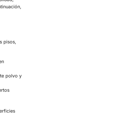
tinuación,
s pisos,
en
te polvo y
ertos
erficies