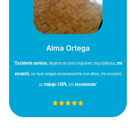
Alma Ortega
“
Excelente servicio
, dejaron mi piso muy bien, muy brilloso,
me
encantó
, no tuve ningún inconveniente con ellos, me encantó
su
trabajo 100%
, los
recomiendo
”